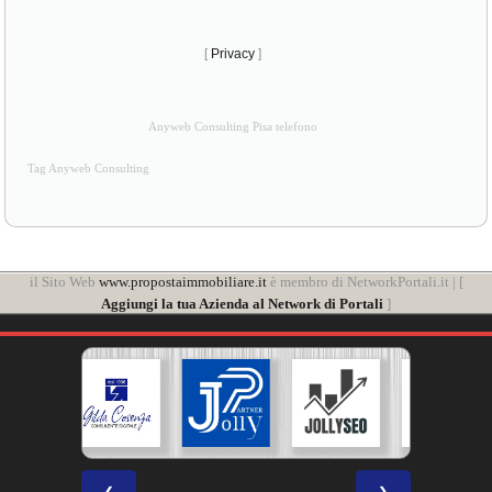
[
Privacy
]
Anyweb Consulting Pisa telefono
Tag Anyweb Consulting
il Sito Web
www.propostaimmobiliare.it
è membro di NetworkPortali.it | [
Aggiungi la tua Azienda al Network di Portali
]
❮
❯