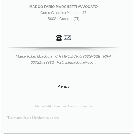
MARCO FABIO MARCHETTI AVVOCATO
Corso Giacomo Matteotti, 87
56021 Cascina (PI)
Marco Fabio Marchetti - C.F. MRCMCF75S03G702B - P.IVA
00321088882 - PEC mfmarchetti@pec.it
[
Privacy
]
Marco Fabio Marchetti Avvocato Cascina
Tag Marco Fabio Marchetti Avvocato