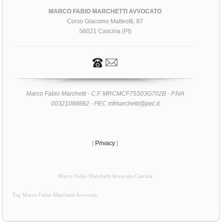
MARCO FABIO MARCHETTI AVVOCATO
Corso Giacomo Matteotti, 87
56021 Cascina (PI)
Marco Fabio Marchetti - C.F. MRCMCF75S03G702B - P.IVA
00321088882 - PEC mfmarchetti@pec.it
[
Privacy
]
Marco Fabio Marchetti Avvocato Cascina
Tag Marco Fabio Marchetti Avvocato