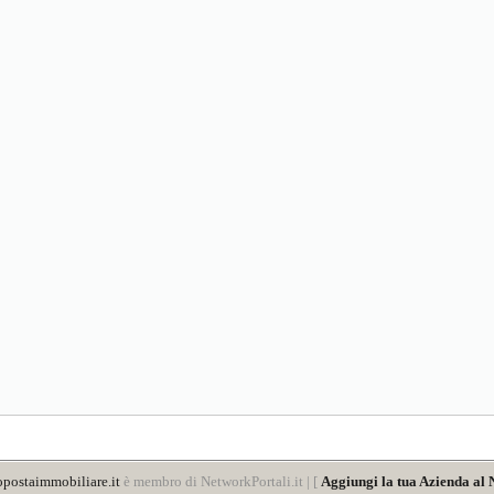
postaimmobiliare.it
è membro di NetworkPortali.it | [
Aggiungi la tua Azienda al 