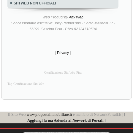
SITI WEB NON UFFICIALI
Web Product by
Any Web
Concessionario esclusivo: Jolly Partner srls - Corso Matteotti 17 -
56021 Cascina Pisa - P.IVA 02324710504
[
Privacy
]
Certificazione Siti Web Pisa
Tag Certificazione Siti Web
il Sito Web
www.propostaimmobiliare.it
è membro di NetworkPortali.it | [
Aggiungi la tua Azienda al Network di Portali
]