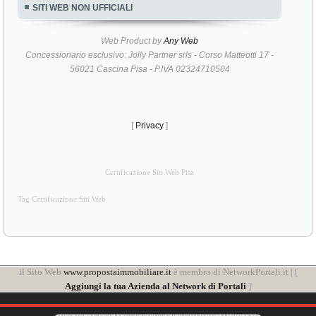
SITI WEB NON UFFICIALI
Web Product by
Any Web
Concessionario esclusivo: Jolly Partner srls - Corso Matteotti 17 -
56021 Cascina Pisa - P.IVA 02324710504
[
Privacy
]
Certificazione Siti Web Pisa
Tag Certificazione Siti Web
il Sito Web
www.propostaimmobiliare.it
è membro di NetworkPortali.it | [
Aggiungi la tua Azienda al Network di Portali
]