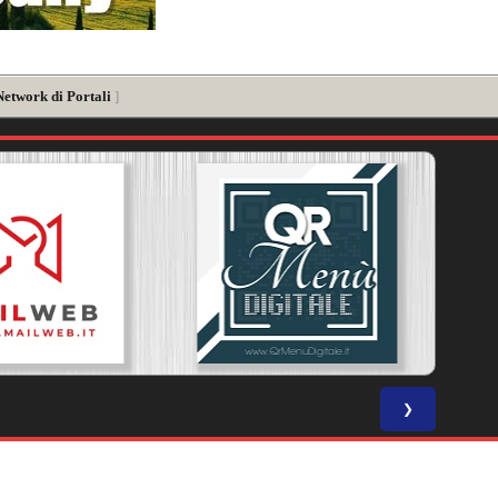
Network di Portali
]
❯