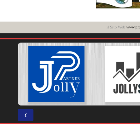
il Sito Web
www.pro
❮