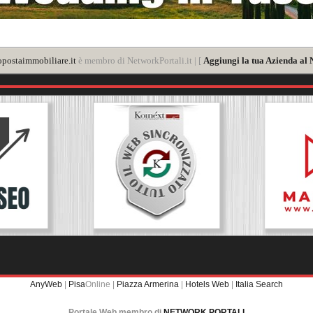
postaimmobiliare.it
è membro di NetworkPortali.it | [
Aggiungi la tua Azienda al 
AnyWeb
|
Pisa
Online |
Piazza Armerina
|
Hotels Web
|
Italia Search
Portale Web membro di
NETWORK PORTALI