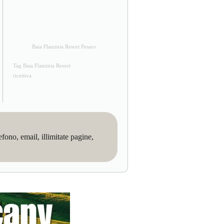
Baia Flaminia Resort Pesaro
Tag Baia Flaminia Resort
ricettiva
no, email, illimitate pagine,