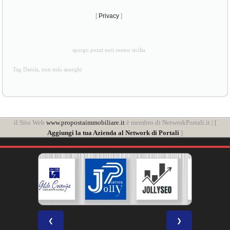
[
Privacy
]
spurgo pozzi neri centro sicilia
Tag Datola, non solo spurghi
il Sito Web
www.propostaimmobiliare.it
è membro di NetworkPortali.it | [
Aggiungi la tua Azienda al Network di Portali
]
❮
❯