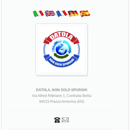
DATOLA, NON SOLO SPURGHI
Via Alfred Rittmann 1, Contrada Bellia
94015 Piazza Armerina (EN)