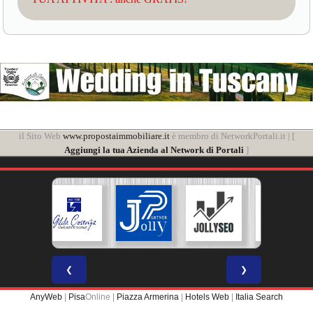
il Sito Web
www.propostaimmobiliare.it
è membro di NetworkPortali.it | [
Aggiungi la tua Azienda al Network di Portali
]
❮
❯
AnyWeb
|
Pisa
Online |
Piazza Armerina
|
Hotels Web
|
Italia Search