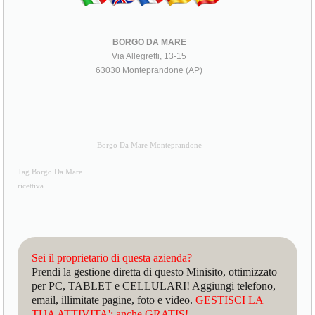
BORGO DA MARE
Via Allegretti, 13-15
63030 Monteprandone (AP)
Borgo Da Mare Monteprandone
Tag Borgo Da Mare
ricettiva
Sei il proprietario di questa azienda?
Prendi la gestione diretta di questo Minisito, ottimizzato
per PC, TABLET e CELLULARI! Aggiungi telefono,
email, illimitate pagine, foto e video.
GESTISCI LA
TUA ATTIVITA': anche GRATIS!