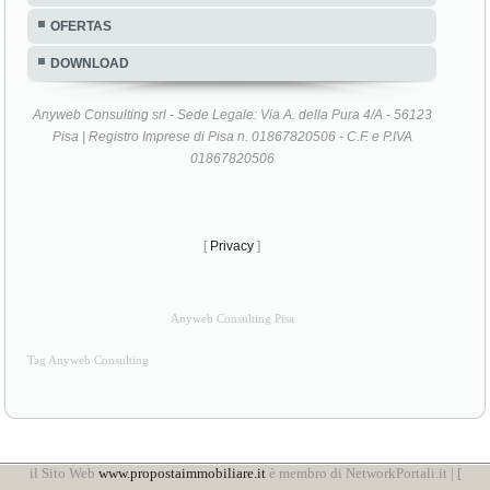
OFERTAS
DOWNLOAD
Anyweb Consulting srl - Sede Legale: Via A. della Pura 4/A - 56123
Pisa | Registro Imprese di Pisa n. 01867820506 - C.F. e P.IVA
01867820506
[
Privacy
]
Anyweb Consulting Pisa
Tag Anyweb Consulting
il Sito Web
www.propostaimmobiliare.it
è membro di NetworkPortali.it | [